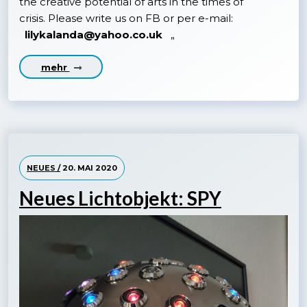
the creative potential of arts in the times of
crisis. Please write us on FB or per e-mail:
lilykalanda@yahoo.co.uk
„
mehr
NEUES /
20. MAI 2020
Neues Lichtobjekt: SPY