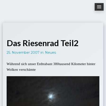
Skip
to
content
Das Riesenrad Teil2
25. November 2007
in:
Neues
Während sich unser Erdtrabant 380tausend Kilometer hinter
Wolken verschämte