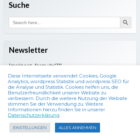
Suche
Search Button
Search
for:
Newsletter
[mailpoet_form id=“3″]
Diese Internetseite verwendet Cookies, Google
Analytics, wordpress Statistik und wordpress SEO für
die Analyse und Statistik. Cookies helfen uns, die
Benutzerfreundlichkeit unserer Website zu
verbessern. Durch die weitere Nutzung der Website
stimmen Sie der Verwendung zu. Weitere
Informationen hierzu finden Sie in unserer
Datenschutzerklärung
.
Copyright von Olaf Schirm, 2024
|
EINSTELLUNGEN
ALLES ANNEHMEN
Datenschutzerklärung
|
Cookie-Richtlinie