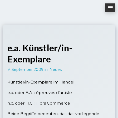
Skip
to
content
e.a. Künstler/in-
Exemplare
9. September 2009
in:
Neues
Künstler/in-Exemplare im Handel
e.a. oder E.A. : épreuves d’artiste
h.c. oder H.C. : Hors Commerce
Beide Begriffe bedeuten, das das vorliegende