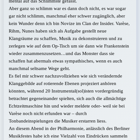
mental auf das Schlimmste gefasst.
Aber ganz so schlimm war es dann doch nicht, es war sogar
gar nicht schlimm, manchmal eher schwer zugänglich, aber
kein Wunder denn ich bin Novize im Clan der Insider. Varèse,
Rihm, Nunes haben sich als Aufgabe gestellt neue
Klangräume zu schaffen, Musik zu dekonstruieren und zu
zerlegen wie auf dem Op-Tisch um sie dann wie Frankenstein
wieder zusammenzusetzen…und das Monster dass sie
schaffen hat abermals etwas sympathisches, wenn es auch
manchmal seltsame Wege geht.
Es fiel mir schwer nachzuvollziehen wie sich verändernde
Klanggebilde auf rotierende Ebenen projeziert anhören
könnten, während 20 Instrumental(sol)isten vordergründig
betrachtet gegeneinander spielten, sich auch die allmächtige
Echtzeitmaschine hin und wieder meldete oder- weil sie bei
Varèse noch nicht erfunden war – durch
Tonbandeinspielungen die Musiker erstarren liess.
An diesem Abend in der Philharmonie, anlässlich des Berliner
Musikfestes habe ich eine Vielzahl von Eindrücken sammeln