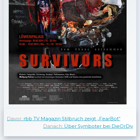
Davor:
rbb TV Magazin Stilbruch zeigt „FearBot“
Danach:
Über Symboter bei DieOrDiy