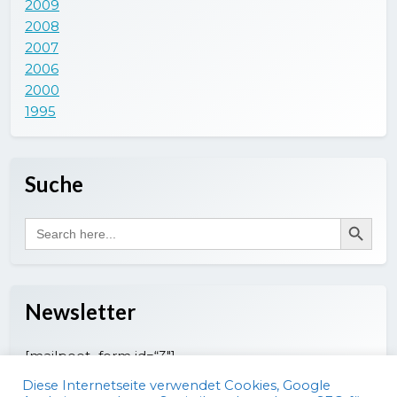
2009
2008
2007
2006
2000
1995
Suche
Search Button
Search
for:
Newsletter
[mailpoet_form id=“3″]
Diese Internetseite verwendet Cookies, Google