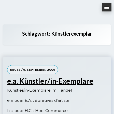
Skip
to
content
Schlagwort:
Künstlerexemplar
NEUES /
9. SEPTEMBER 2009
e.a. Künstler/in-Exemplare
Künstler/in-Exemplare im Handel
e.a. oder E.A. : épreuves d’artiste
h.c. oder H.C. : Hors Commerce